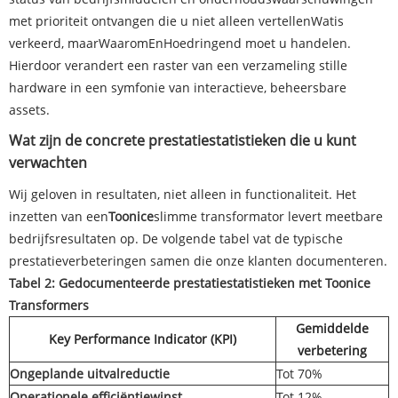
met prioriteit ontvangen die u niet alleen vertellen
Wat
is
verkeerd, maar
Waarom
En
Hoe
dringend moet u handelen.
Hierdoor verandert een raster van een verzameling stille
hardware in een symfonie van interactieve, beheersbare
assets.
Wat zijn de concrete prestatiestatistieken die u kunt
verwachten
Wij geloven in resultaten, niet alleen in functionaliteit. Het
inzetten van een
Toonice
slimme transformator levert meetbare
bedrijfsresultaten op. De volgende tabel vat de typische
prestatieverbeteringen samen die onze klanten documenteren.
Tabel 2: Gedocumenteerde prestatiestatistieken met Toonice
Transformers
Gemiddelde
Key Performance Indicator (KPI)
verbetering
Ongeplande uitvalreductie
Tot 70%
Operationele efficiëntiewinst
Tot 12%