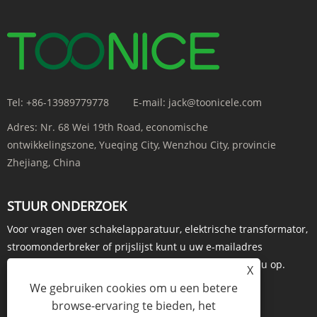
Tel:
+86-13989779778
E-mail:
jack@toonicele.com
Adres:
Nr. 68 Wei 19th Road, economische
ontwikkelingszone, Yueqing City, Wenzhou City, provincie
Zhejiang, China
STUUR ONDERZOEK
Voor vragen over schakelapparatuur, elektrische transformator,
stroomonderbreker of prijslijst kunt u uw e-mailadres
achterlaten en wij nemen binnen 24 uur contact met u op.
X
We gebruiken cookies om u een betere
ONDERZOEK NU
browse-ervaring te bieden, het