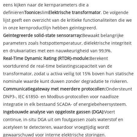
eens kijken naar de kernparameters die a
definiëren
Toonice
slim
Elektrische transformator
. De volgende
lijst geeft een overzicht van de kritieke functionaliteiten die we
in onze kernproductlijn hebben geïntegreerd.
Geïntegreerde solid-state sensorarray:
Bewaakt belangrijke
parameters zoals hotspottemperatuur, diëlektrische integriteit
en drukvariaties met een nauwkeurigheid van 99,9%.
Real-Time Dynamic Rating (RTDR)-module:
Berekent
voortdurend de real-time belastingscapaciteit van de
transformator, zodat u activa veilig tot 15% boven hun statische
nominale waarde kunt duwen zonder degradatie te riskeren.
Communicatiegateway met meerdere protocollen:
Ondersteunt
DNP3-, IEC 61850- en Modbus-protocollen voor naadloze
integratie in elk bestaand SCADA- of energiebeheersysteem.
Ingebouwde analyse van opgeloste gassen (DGA):
Voert
continue, in-situ DGA uit om foutgassen zoals waterstof en
acetyleen te detecteren, waardoor vroegtijdig wordt
gewaarschuwd voor interne elektrische storingen.