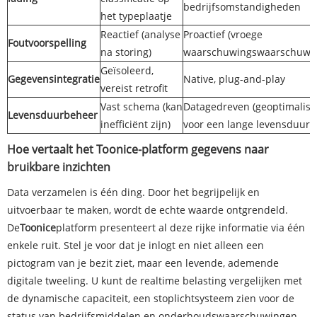
bedrijfsomstandigheden
het typeplaatje
Reactief (analyse
Proactief (vroege
Foutvoorspelling
na storing)
waarschuwingswaarschuwi
Geïsoleerd,
Gegevensintegratie
Native, plug-and-play
vereist retrofit
Vast schema (kan
Datagedreven (geoptimalis
Levensduurbeheer
inefficiënt zijn)
voor een lange levensduur)
Hoe vertaalt het Toonice-platform gegevens naar
bruikbare inzichten
Data verzamelen is één ding. Door het begrijpelijk en
uitvoerbaar te maken, wordt de echte waarde ontgrendeld.
De
Toonice
platform presenteert al deze rijke informatie via één
enkele ruit. Stel je voor dat je inlogt en niet alleen een
pictogram van je bezit ziet, maar een levende, ademende
digitale tweeling. U kunt de realtime belasting vergelijken met
de dynamische capaciteit, een stoplichtsysteem zien voor de
status van bedrijfsmiddelen en onderhoudswaarschuwingen