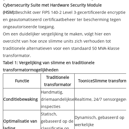
Cybersecurity Suite met Hardware Security Module
(HSM):
Beschikt over FIPS 140-2 Level 3-gecertificeerde encryptie
en geautomatiseerd certificaatbeheer ter bescherming tegen
ongeautoriseerde toegang.
Om een ​​duidelijker vergelijking te maken, volgt hier een
overzicht van hoe onze slimme units zich verhouden tot
traditionele alternatieven voor een standaard 50 MVA-klasse
transformator.
Tabel 1: Vergelijking van slimme en traditionele
transformatormogelijkheden
Traditionele
Functie
Toonice
Slimme transforma
transformator
Handmatig,
Conditiebewaking
driemaandelijkse
Realtime, 24/7 sensorgegev
inspecties
Statisch,
Dynamisch, gebaseerd op
Optimalisatie van
gebaseerd op de
werkelijke
lading
classificatie op